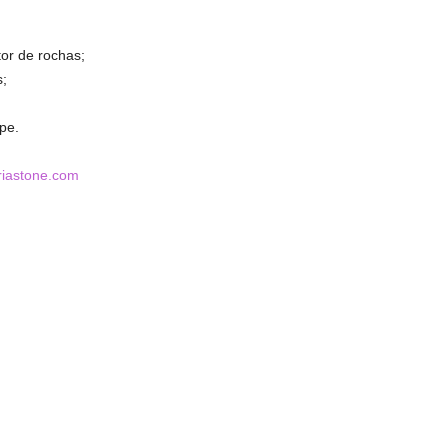
tor de rochas;
;
pe.
riastone.com