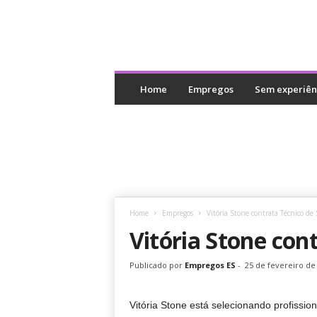
E
m
Home
Empregos
Sem experiên
p
r
e
g
o
s
E
S
Home
Empregos
Vitória Stone contrata Técnico de
Vitória Stone con
Publicado por
Empregos ES
-
25 de fevereiro de
Vitória Stone está selecionando profissi