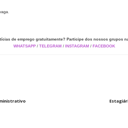
vaga.
tícias de emprego gratuitamente? Participe dos nossos grupos na
WHATSAPP
/
TELEGRAM
/
INSTAGRAM
/
FACEBOOK
ministrativo
Estagiár