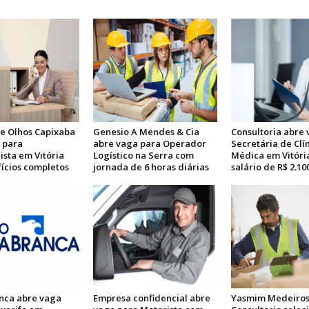
de Olhos Capixaba
Genesio A Mendes & Cia
Consultoria abre
 para
abre vaga para Operador
Secretária de Clí
ista em Vitória
Logístico na Serra com
Médica em Vitóri
ícios completos
jornada de 6 horas diárias
salário de R$ 2.10
nca abre vaga
Empresa confidencial abre
Yasmim Medeiro