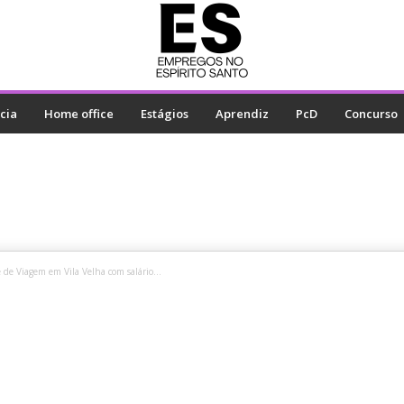
cia
Home office
Estágios
Aprendiz
PcD
Concurso
 de Viagem em Vila Velha com salário...