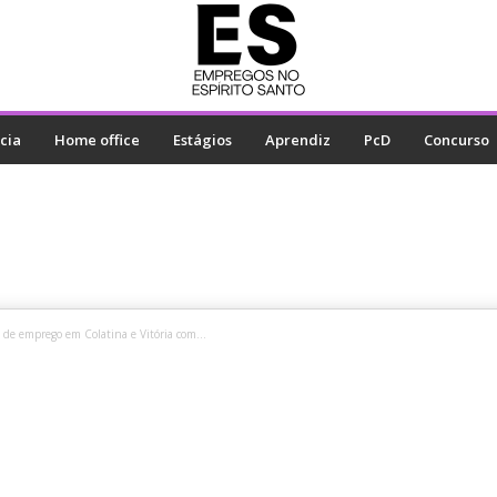
cia
Home office
Estágios
Aprendiz
PcD
Concurso
 de emprego em Colatina e Vitória com...