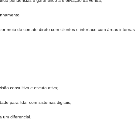
cando pendências e garantindo a efetivação da venda;
anhamento;
por meio de contato direto com clientes e interface com áreas internas.
isão consultiva e escuta ativa;
dade para lidar com sistemas digitais;
 um diferencial.