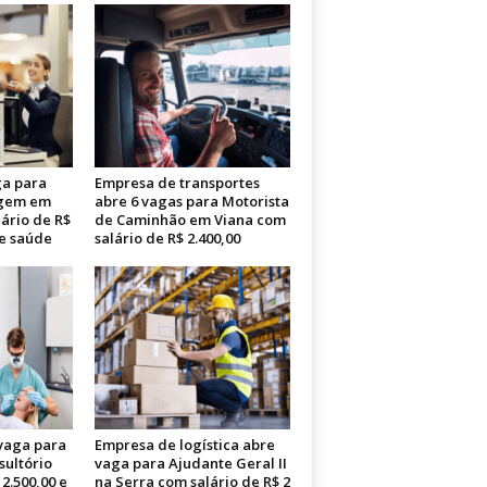
a para
Empresa de transportes
agem em
abre 6 vagas para Motorista
lário de R$
de Caminhão em Viana com
de saúde
salário de R$ 2.400,00
 vaga para
Empresa de logística abre
sultório
vaga para Ajudante Geral II
2.500,00 e
na Serra com salário de R$ 2