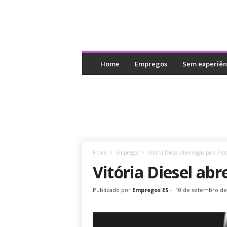
E
m
Home
Empregos
Sem experiên
p
r
e
g
o
s
E
S
Home
Empregos
Vitória Diesel abre vagas para Pro
Vitória Diesel ab
Publicado por
Empregos ES
-
10 de setembro de