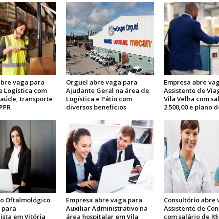
bre vaga para
Orguel abre vaga para
Empresa abre vag
e Logística com
Ajudante Geral na área de
Assistente de Vi
saúde, transporte
Logística e Pátio com
Vila Velha com sa
 PPR
diversos benefícios
2.500,00 e plano 
io Oftalmológico
Empresa abre vaga para
Consultório abre
 para
Auxiliar Administrativo na
Assistente de Con
ista em Vitória
área hospitalar em Vila
com salário de R$ 