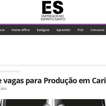
cia
Home office
Estágios
Aprendiz
PcD
Concurso
dução em Cariacica
re vagas para Produção em Cari
 2025