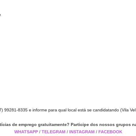
e
) 99281-8335 e informe para qual local está se candidatando (Vila Velh
tícias de emprego gratuitamente? Participe dos nossos grupos na
WHATSAPP
/
TELEGRAM
/
INSTAGRAM
/
FACEBOOK