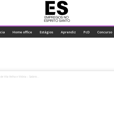
cia
Home office
Estágios
Aprendiz
PcD
Concurso
e Vila Velha e Vitória – Salário...