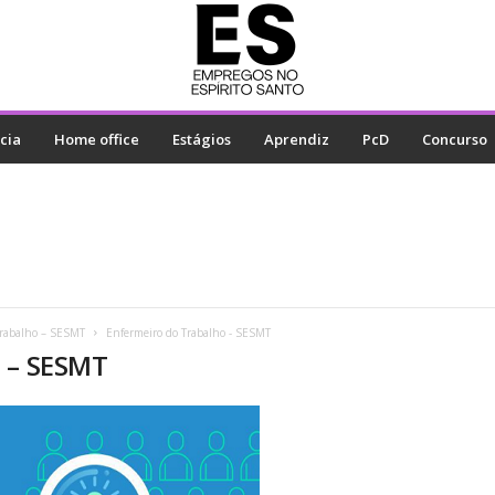
cia
Home office
Estágios
Aprendiz
PcD
Concurso
 Trabalho – SESMT
Enfermeiro do Trabalho - SESMT
o – SESMT