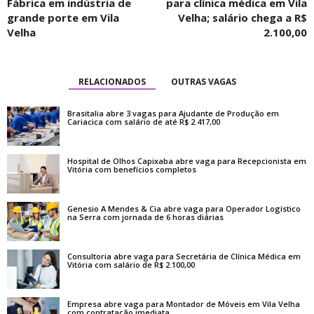
Fábrica em indústria de
para clínica médica em Vila
grande porte em Vila
Velha; salário chega a R$
Velha
2.100,00
RELACIONADOS
OUTRAS VAGAS
Brasitalia abre 3 vagas para Ajudante de Produção em
Cariacica com salário de até R$ 2.417,00
Hospital de Olhos Capixaba abre vaga para Recepcionista em
Vitória com benefícios completos
Genesio A Mendes & Cia abre vaga para Operador Logístico
na Serra com jornada de 6 horas diárias
Consultoria abre vaga para Secretária de Clínica Médica em
Vitória com salário de R$ 2.100,00
Empresa abre vaga para Montador de Móveis em Vila Velha
com contratação imediata