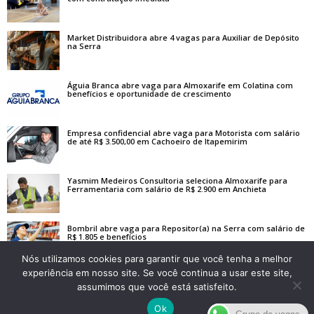
Market Distribuidora abre 4 vagas para Auxiliar de Depósito
na Serra
Águia Branca abre vaga para Almoxarife em Colatina com
benefícios e oportunidade de crescimento
Empresa confidencial abre vaga para Motorista com salário
de até R$ 3.500,00 em Cachoeiro de Itapemirim
Yasmim Medeiros Consultoria seleciona Almoxarife para
Ferramentaria com salário de R$ 2.900 em Anchieta
Bombril abre vaga para Repositor(a) na Serra com salário de
R$ 1.805 e benefícios
Nós utilizamos cookies para garantir que você tenha a melhor
experiência em nosso site. Se você continua a usar este site,
assumimos que você está satisfeito.
Ok
© Empregos ES - Desde de 2016 divulgando vagas.