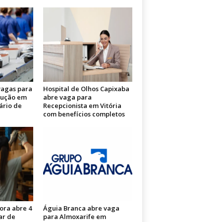
 vagas para
Hospital de Olhos Capixaba
dução em
abre vaga para
ário de
Recepcionista em Vitória
com benefícios completos
ora abre 4
Águia Branca abre vaga
ar de
para Almoxarife em