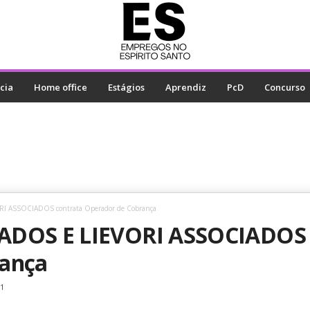
cia
Home office
Estágios
Aprendiz
PcD
Concurso
I ASSOCIADOS contrata Operador de Cobrança
ADOS E LIEVORI ASSOCIADOS 
rança
21