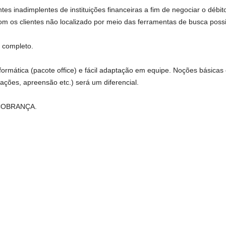
es inadimplentes de instituições financeiras a fim de negociar o débi
com os clientes não localizado por meio das ferramentas de busca possi
 completo.
rmática (pacote office) e fácil adaptação em equipe. Noções básica
icações, apreensão etc.) será um diferencial.
A COBRANÇA.