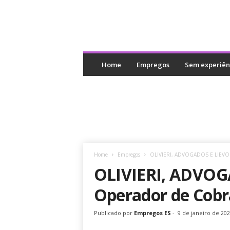
E
m
Home
Empregos
Sem experiên
p
r
e
g
o
s
E
S
Home
Empregos
OLIVIERI, ADVOGADOS E LIEVOR
OLIVIERI, ADVOG
Operador de Cob
Publicado por
Empregos ES
-
9 de janeiro de 20