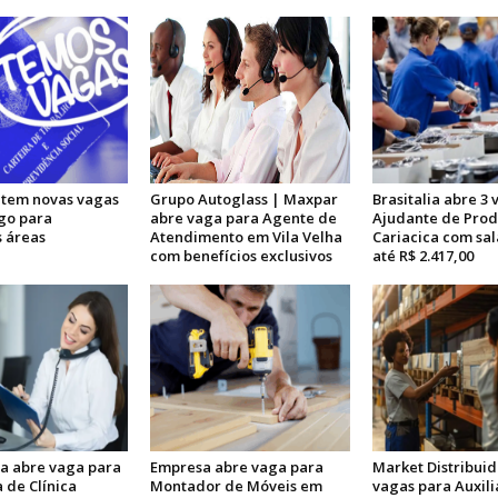
a tem novas vagas
Grupo Autoglass | Maxpar
Brasitalia abre 3
go para
abre vaga para Agente de
Ajudante de Pro
s áreas
Atendimento em Vila Velha
Cariacica com sal
com benefícios exclusivos
até R$ 2.417,00
ia abre vaga para
Empresa abre vaga para
Market Distribuid
 de Clínica
Montador de Móveis em
vagas para Auxili