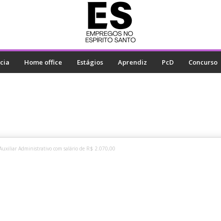
cia
Home office
Estágios
Aprendiz
PcD
Concurso
Auxiliar Administrativo com salário de R$ 2.070,00