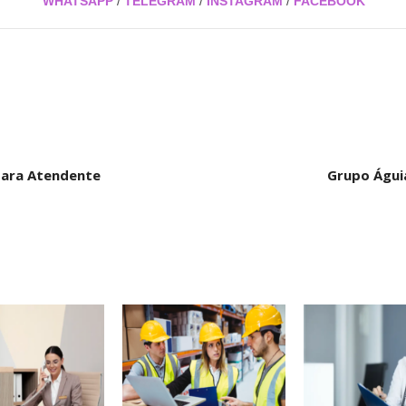
WHATSAPP
/
TELEGRAM
/
INSTAGRAM
/
FACEBOOK
para Atendente
Grupo Águi