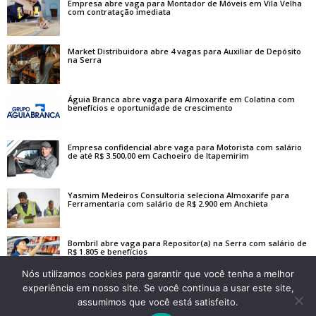
Empresa abre vaga para Montador de Móveis em Vila Velha
com contratação imediata
Market Distribuidora abre 4 vagas para Auxiliar de Depósito
na Serra
Águia Branca abre vaga para Almoxarife em Colatina com
benefícios e oportunidade de crescimento
Empresa confidencial abre vaga para Motorista com salário
de até R$ 3.500,00 em Cachoeiro de Itapemirim
Yasmim Medeiros Consultoria seleciona Almoxarife para
Ferramentaria com salário de R$ 2.900 em Anchieta
Bombril abre vaga para Repositor(a) na Serra com salário de
R$ 1.805 e benefícios
Nós utilizamos cookies para garantir que você tenha a melhor
experiência em nosso site. Se você continua a usar este site,
assumimos que você está satisfeito.