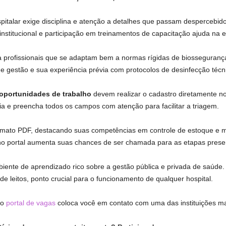
pitalar exige disciplina e atenção a detalhes que passam despercebid
nstitucional e participação em treinamentos de capacitação ajuda na e
a profissionais que se adaptam bem a normas rígidas de biossegurança
 de gestão e sua experiência prévia com protocolos de desinfecção técn
oportunidades de trabalho
devem realizar o cadastro diretamente no s
ia e preencha todos os campos com atenção para facilitar a triagem.
rmato PDF, destacando suas competências em controle de estoque e m
no portal aumenta suas chances de ser chamada para as etapas presen
nte de aprendizado rico sobre a gestão pública e privada de saúde.
de leitos, ponto crucial para o funcionamento de qualquer hospital.
do
portal de vagas
coloca você em contato com uma das instituições mais