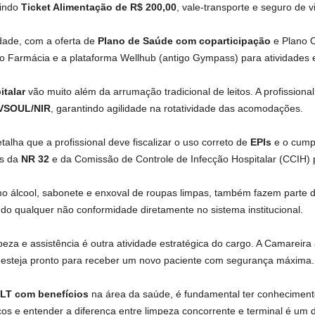
uindo
Ticket Alimentação de R$ 200,00
, vale-transporte e seguro de v
dade, com a oferta de
Plano de Saúde com coparticipação
e Plano O
o Farmácia e a plataforma Wellhub (antigo Gympass) para atividades e
talar
vão muito além da arrumação tradicional de leitos. A profissional 
VSOUL/NIR
, garantindo agilidade na rotatividade das acomodações.
lha que a profissional deve fiscalizar o uso correto de
EPIs
e o cump
es da
NR 32
e da Comissão de Controle de Infecção Hospitalar (CCIH) pa
 álcool, sabonete e enxoval de roupas limpas, também fazem parte da r
rando qualquer não conformidade diretamente no sistema institucional.
eza e assistência é outra atividade estratégica do cargo. A Camareira
 esteja pronto para receber um novo paciente com segurança máxima.
LT com benefícios
na área da saúde, é fundamental ter conhecimento
s e entender a diferença entre limpeza concorrente e terminal é um di