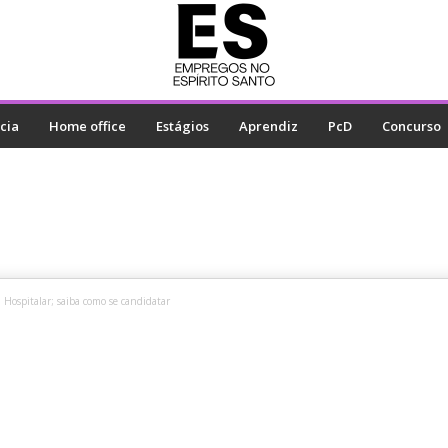
cia
Home office
Estágios
Aprendiz
PcD
Concurso
Hospitalar; saiba como se candidatar