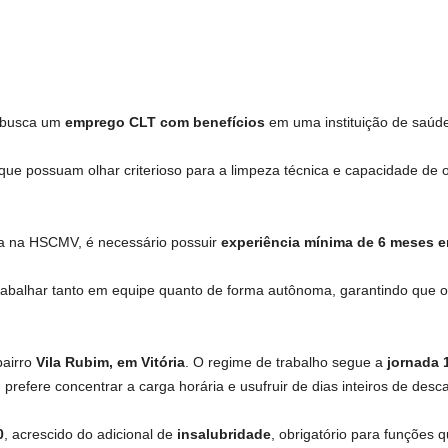
 busca um
emprego CLT com benefícios
em uma instituição de saúde
s que possuam olhar criterioso para a limpeza técnica e capacidade de
ra na HSCMV, é necessário possuir
experiência mínima de 6 meses e
rabalhar tanto em equipe quanto de forma autônoma, garantindo que os
bairro
Vila Rubim, em Vitória
. O regime de trabalho segue a
jornada 
refere concentrar a carga horária e usufruir de dias inteiros de desc
0
, acrescido do adicional de
insalubridade
, obrigatório para funções 