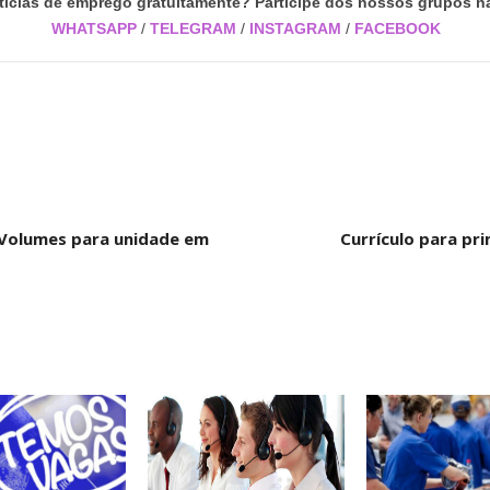
tícias de emprego gratuitamente? Participe dos nossos grupos na
WHATSAPP
/
TELEGRAM
/
INSTAGRAM
/
FACEBOOK
 Volumes para unidade em
Currículo para pr