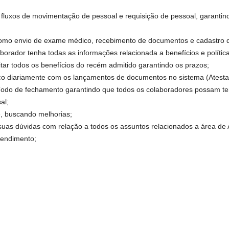
 fluxos de movimentação de pessoal e requisição de pessoal, garanti
como envio de exame médico, recebimento de documentos e cadastro 
aborador tenha todas as informações relacionada a benefícios e políti
citar todos os benefícios do recém admitido garantindo os prazos;
co diariamente com os lançamentos de documentos no sistema (Atestad
eríodo de fechamento garantindo que todos os colaboradores possam t
al;
e, buscando melhorias;
suas dúvidas com relação a todos os assuntos relacionados a área de 
tendimento;