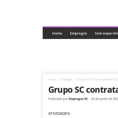
E
m
Home
Empregos
Sem experiên
p
r
e
g
o
s
E
S
Home
Empregos
Grupo SC contrata Assistente de
Grupo SC contrat
Publicado por
Empregos ES
-
26 de junho de 202
ATIVIDADES: