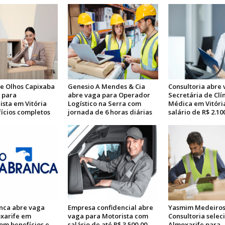
de Olhos Capixaba
Genesio A Mendes & Cia
Consultoria abre
 para
abre vaga para Operador
Secretária de Clí
ista em Vitória
Logístico na Serra com
Médica em Vitóri
ícios completos
jornada de 6 horas diárias
salário de R$ 2.10
nca abre vaga
Empresa confidencial abre
Yasmim Medeiro
xarife em
vaga para Motorista com
Consultoria selec
om benefícios e
salário de até R$ 3.500,00
Almoxarife para