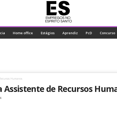
cia
Home office
Estágios
Aprendiz
PcD
Concurso
 Recursos Humanos
a Assistente de Recursos Hum
4