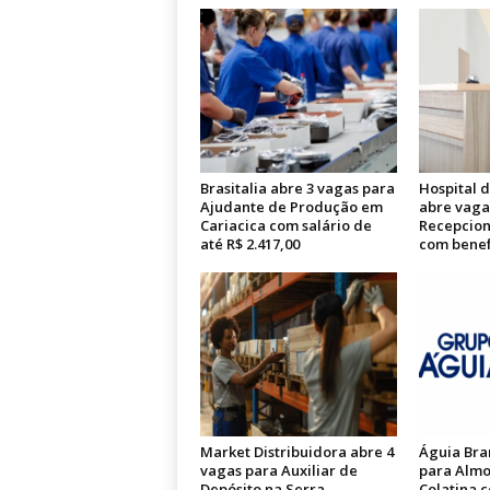
Brasitalia abre 3 vagas para
Hospital 
Ajudante de Produção em
abre vaga
Cariacica com salário de
Recepcion
até R$ 2.417,00
com benef
Market Distribuidora abre 4
Águia Bra
vagas para Auxiliar de
para Almo
Depósito na Serra
Colatina c