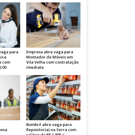
 vaga para
Empresa abre vaga para
nica
Montador de Móveis em
a com
Vila Velha com contratação
0,00
imediata
s
Bombril abre vaga para
iona
Repositor(a) na Serra com
salário de R$ 1.805 e