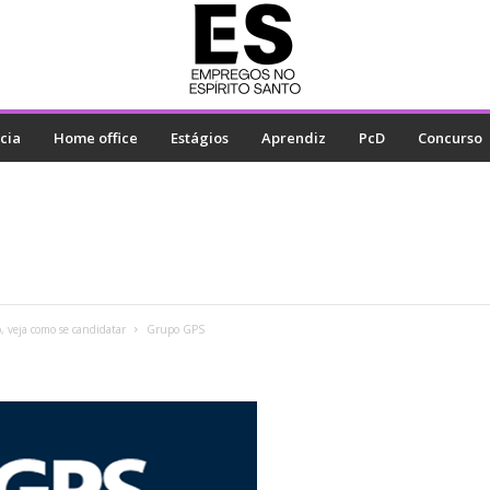
cia
Home office
Estágios
Aprendiz
PcD
Concurso
 veja como se candidatar
Grupo GPS