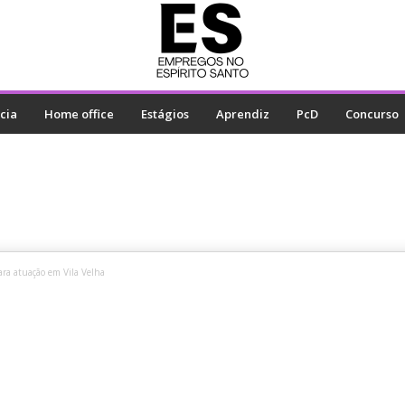
cia
Home office
Estágios
Aprendiz
PcD
Concurso
ara atuação em Vila Velha