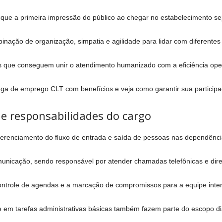
 que a primeira impressão do público ao chegar no estabelecimento sej
inação de organização, simpatia e agilidade para lidar com diferente
s que conseguem unir o atendimento humanizado com a eficiência opera
aga de emprego CLT com benefícios e veja como garantir sua participa
e responsabilidades do cargo
 gerenciamento do fluxo de entrada e saída de pessoas nas dependênc
municação, sendo responsável por atender chamadas telefônicas e direci
controle de agendas e a marcação de compromissos para a equipe inte
em tarefas administrativas básicas também fazem parte do escopo diá