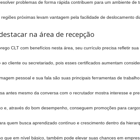
 resolver problemas de forma rápida contribuem para um ambiente de 
regiões próximas levam vantagem pela facilidade de deslocamento diár
 destacar na área de recepção
go CLT com benefícios nesta área, seu currículo precisa refletir sua
 ao cliente ou secretariado, pois esses certificados aumentam consid
imagem pessoal e sua fala são suas principais ferramentas de trabalho
 antes mesmo da conversa com o recrutador mostra interesse e prep
ão e, através do bom desempenho, conseguem promoções para cargos 
 para quem busca aprendizado contínuo e crescimento dentro da hierarq
 que em nível básico, também pode elevar suas chances em empresa