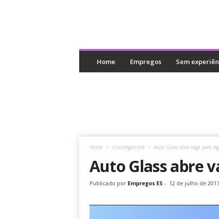
E
m
Home
Empregos
Sem experiên
p
r
e
g
o
s
E
S
Home
Uncategorized
Auto Glass abre vaga para A
Auto Glass abre 
Publicado por
Empregos ES
-
12 de julho de 201