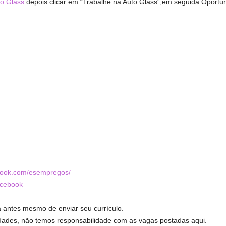
o Glass
depois clicar em “Trabalhe na Auto Glass”,em seguida Oportu
book.com/esempregos/
cebook
 antes mesmo de enviar seu currículo.
dades, não temos responsabilidade com as vagas postadas aqui.