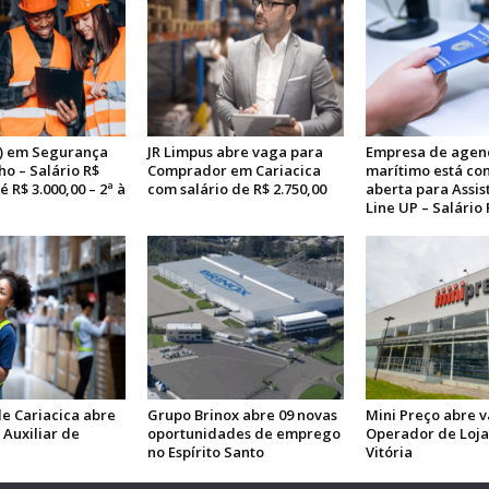
) em Segurança
JR Limpus abre vaga para
Empresa de agen
o – Salário R$
Comprador em Cariacica
marítimo está co
é R$ 3.000,00 – 2ª à
com salário de R$ 2.750,00
aberta para Assis
Line UP – Salário 
e Cariacica abre
Grupo Brinox abre 09 novas
Mini Preço abre 
 Auxiliar de
oportunidades de emprego
Operador de Loj
no Espírito Santo
Vitória