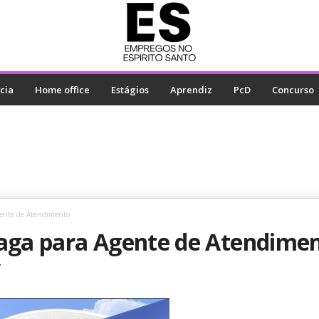
cia
Home office
Estágios
Aprendiz
PcD
Concurso
gente de Atendimento
vaga para Agente de Atendime
7