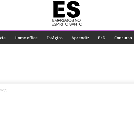
cia
Home office
Estágios
Aprendiz
PcD
Concurso
or(a)