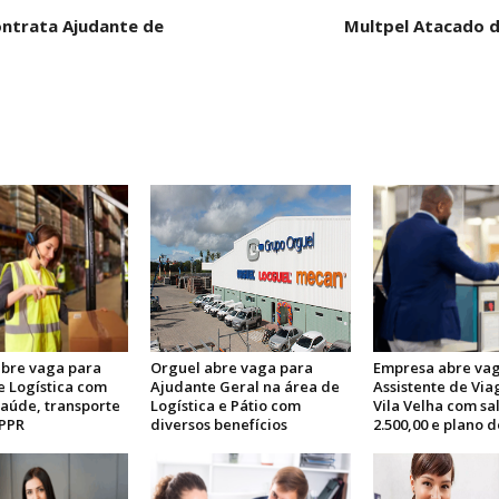
ntrata Ajudante de
Multpel Atacado d
bre vaga para
Orguel abre vaga para
Empresa abre vag
e Logística com
Ajudante Geral na área de
Assistente de Vi
saúde, transporte
Logística e Pátio com
Vila Velha com sa
 PPR
diversos benefícios
2.500,00 e plano 